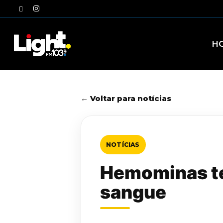
Skip
twitter
instagram
to
main
content
H
← Voltar para notícias
NOTÍCIAS
Hemominas te
sangue