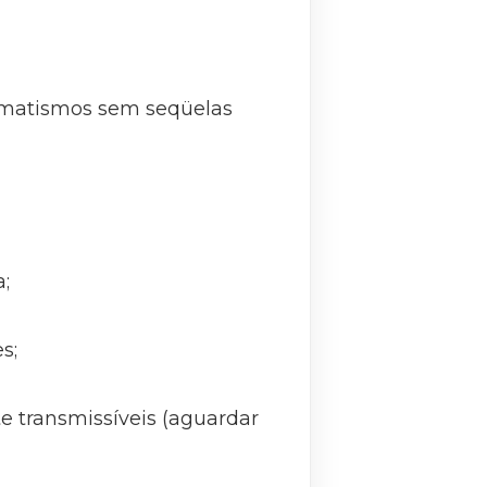
raumatismos sem seqüelas
;
s;
te transmissíveis (aguardar