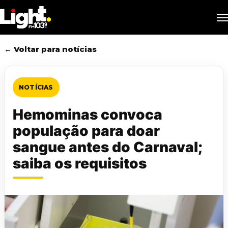
Skip
M
to
main
content
← Voltar para notícias
NOTÍCIAS
Hemominas convoca
população para doar
sangue antes do Carnaval;
saiba os requisitos