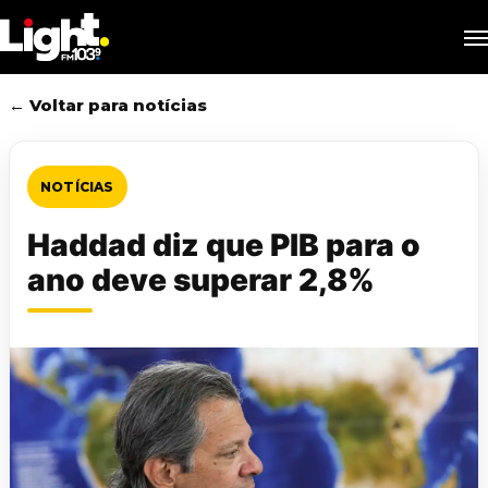
Skip
M
to
main
content
← Voltar para notícias
NOTÍCIAS
Haddad diz que PIB para o
ano deve superar 2,8%