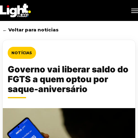
Skip
M
to
main
content
← Voltar para notícias
NOTÍCIAS
Governo vai liberar saldo do
FGTS a quem optou por
saque-aniversário