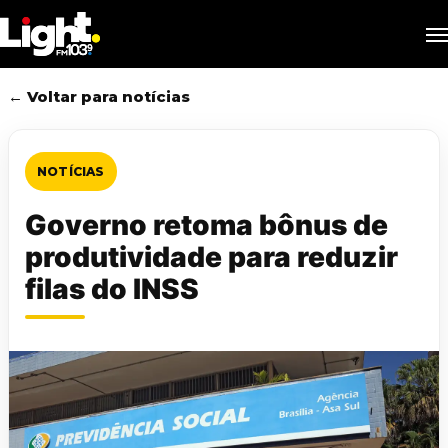
Skip
M
to
main
content
← Voltar para notícias
NOTÍCIAS
Governo retoma bônus de
produtividade para reduzir
filas do INSS