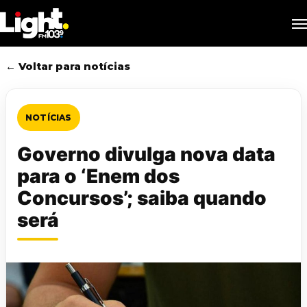
Skip
M
to
main
content
← Voltar para notícias
NOTÍCIAS
Governo divulga nova data
para o ‘Enem dos
Concursos’; saiba quando
será