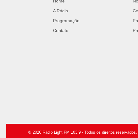
Home
No
A Rádio
Co
Programação
Pr
Contato
Pr
© 2026 Rádio Light FM 103.9 - Todos os direitos reservados.