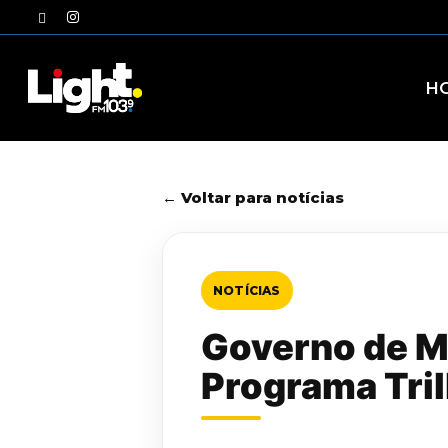
Skip
twitter
instagram
to
main
content
H
← Voltar para notícias
NOTÍCIAS
Governo de M
Programa Tri