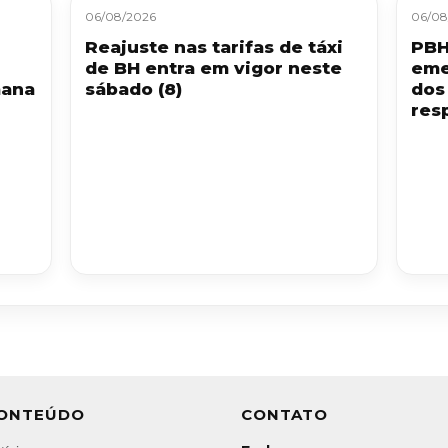
06/08/2026
06/08
Reajuste nas tarifas de táxi
PBH
de BH entra em vigor neste
eme
mana
sábado (8)
dos
resp
ONTEÚDO
CONTATO