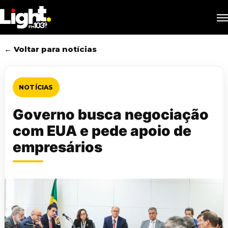
Skip
M
to
main
content
← Voltar para notícias
NOTÍCIAS
Governo busca negociação
com EUA e pede apoio de
empresários