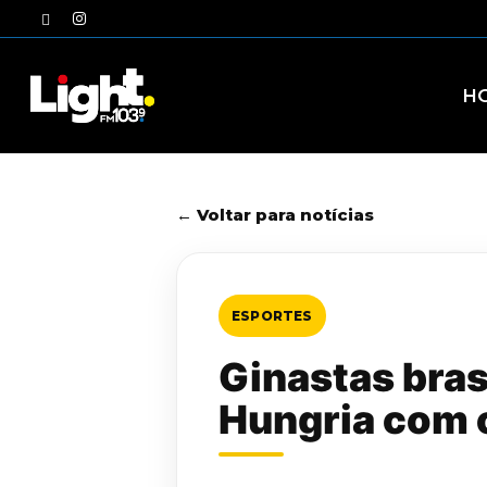
Skip
twitter
instagram
to
main
content
H
← Voltar para notícias
ESPORTES
Ginastas bra
Hungria com 