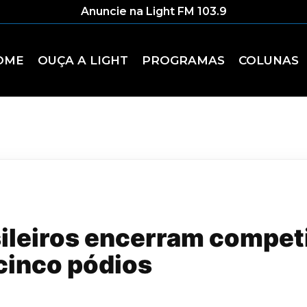
Anuncie na Light FM 103.9
OME
OUÇA A LIGHT
PROGRAMAS
COLUNAS
sileiros encerram compet
cinco pódios