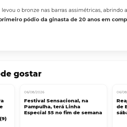
 levou o bronze nas barras assimétricas, abrind
 primeiro pódio da ginasta de 20 anos em comp
de gostar
06/08/2026
06/08
ra
Festival Sensacional, na
Reaj
 e
Pampulha, terá Linha
de 
Especial 55 no fim de semana
sáb
(9)