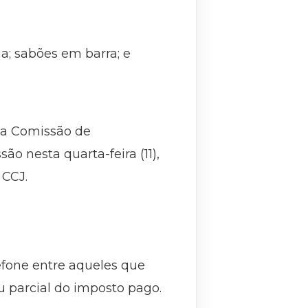
ia; sabões em barra; e
 na Comissão de
o nesta quarta-feira (11),
 CCJ.
efone entre aqueles que
u parcial do imposto pago.