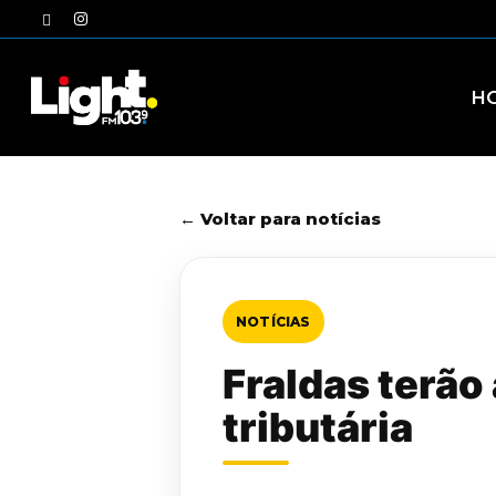
Skip
twitter
instagram
to
main
content
H
← Voltar para notícias
NOTÍCIAS
Fraldas terão
tributária