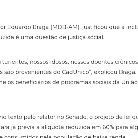
dor Eduardo Braga (MDB-AM), justificou que a incl
uzida é uma questão de justiça social.
arturientes, nossos idosos, nossos doentes crônic
as são provenientes do CadÚnico”, explicou Braga.
ne os beneficiários de programas sociais da Uniã
 no texto pelo relator no Senado, o projeto de lei
ara já previa a alíquota reduzida em 60% para al
te consumidos pela população de baixa renda.