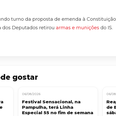
ndo turno da proposta de emenda à Constituição 
 dos Deputados retirou
armas e munições
do IS.
de gostar
06/08/2026
06/08
ra
Festival Sensacional, na
Reaj
 e
Pampulha, terá Linha
de 
Especial 55 no fim de semana
sáb