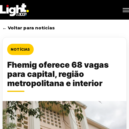
Skip
M
to
main
content
← Voltar para notícias
NOTÍCIAS
Fhemig oferece 68 vagas
para capital, região
metropolitana e interior