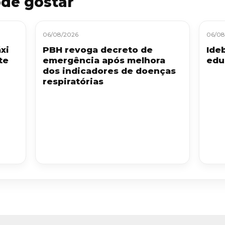
de gostar
06/08/2026
06/08
xi
PBH revoga decreto de
Ide
te
emergência após melhora
edu
dos indicadores de doenças
respiratórias