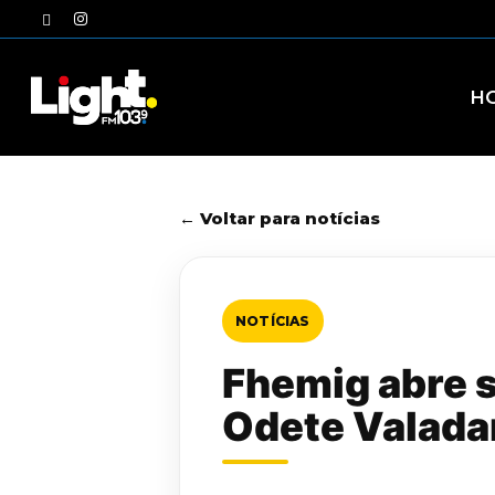
Skip
twitter
instagram
to
main
content
H
← Voltar para notícias
NOTÍCIAS
Fhemig abre 
Odete Valada