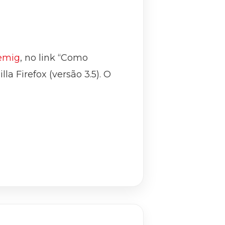
emig
, no link “Como
a Firefox (versão 3.5). O