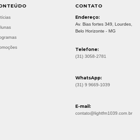
ONTEÚDO
CONTATO
Endereço:
tícias
Av. Bias fortes 349, Lourdes,
lunas
Belo Horizonte - MG
ogramas
omoções
Telefone:
(31) 3058-2781
WhatsApp:
(31) 9 9669-1039
E-mail:
contato@lightfm1039.com.br