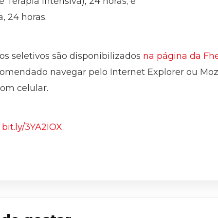
Terapia Intensiva), 24 horas; e
, 24 horas.
os seletivos são disponibilizados
na página da Fh
omendado navegar pelo Internet Explorer ou Mozill
om celular.
:
bit.ly/3YA2IOX