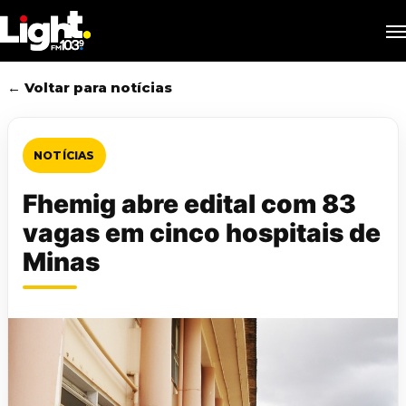
Skip
M
to
main
content
← Voltar para notícias
NOTÍCIAS
Fhemig abre edital com 83
vagas em cinco hospitais de
Minas