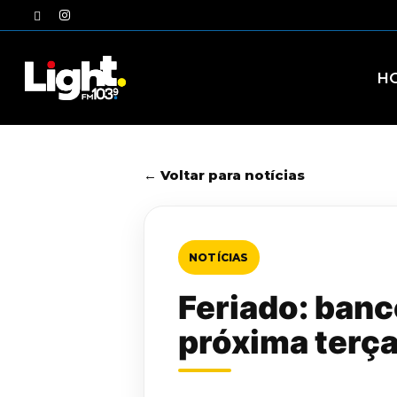
Skip
twitter
instagram
to
main
content
H
← Voltar para notícias
NOTÍCIAS
Feriado: banc
próxima terça