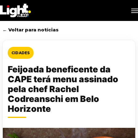
Skip
M
to
main
content
← Voltar para notícias
CIDADES
Feijoada beneficente da
CAPE terá menu assinado
pela chef Rachel
Codreanschi em Belo
Horizonte