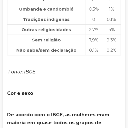
Umbanda e candomblé
0,3%
1%
Tradições indígenas
0
0,1%
Outras religiosidades
2,7%
4%
Sem religião
7,9%
9,3%
Não sabe/sem declaração
0,1%
0,2%
Fonte: IBGE
Cor e sexo
De acordo com o IBGE, as mulheres eram
maioria em quase todos os grupos de