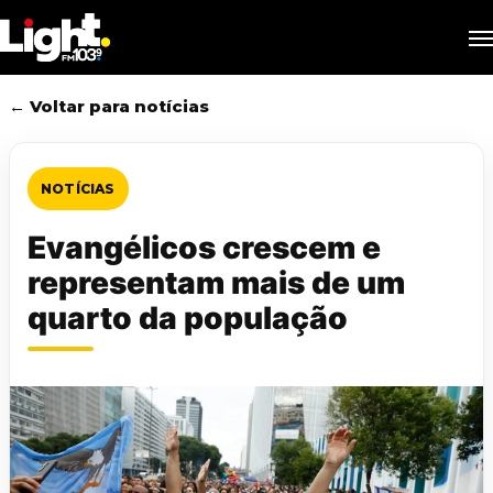
Skip
M
to
main
content
← Voltar para notícias
NOTÍCIAS
Evangélicos crescem e
representam mais de um
quarto da população