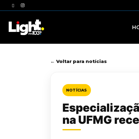
Skip
twitter
instagram
to
main
content
H
← Voltar para notícias
NOTÍCIAS
Especializaç
na UFMG rece