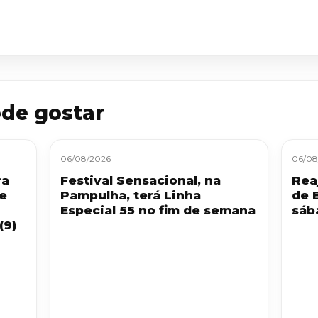
de gostar
06/08/2026
06/08
ra
Festival Sensacional, na
Reaj
 e
Pampulha, terá Linha
de 
Especial 55 no fim de semana
sáb
(9)