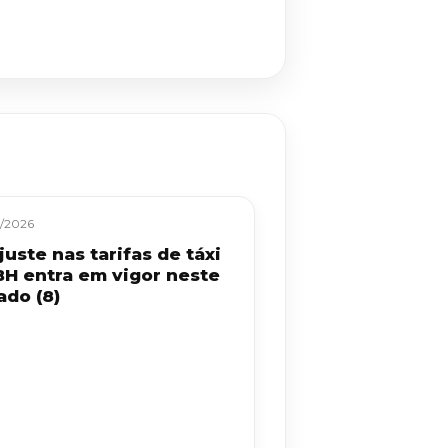
/2026
uste nas tarifas de táxi
BH entra em vigor neste
ado (8)