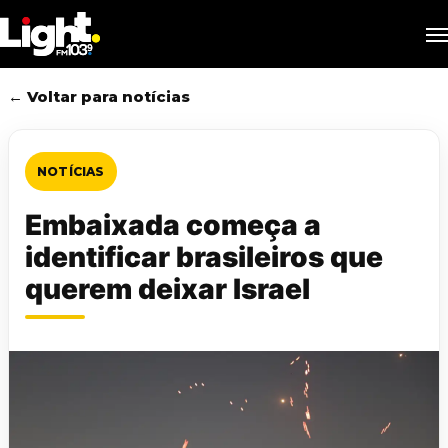
Skip
M
to
main
content
← Voltar para notícias
NOTÍCIAS
Embaixada começa a
identificar brasileiros que
querem deixar Israel