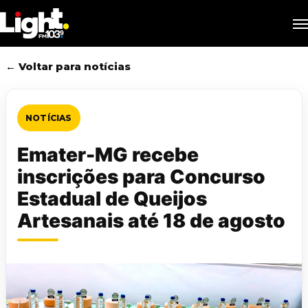
Skip
M
to
main
content
← Voltar para notícias
NOTÍCIAS
Emater-MG recebe
inscrições para Concurso
Estadual de Queijos
Artesanais até 18 de agosto