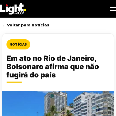
Skip
M
to
main
content
← Voltar para notícias
NOTÍCIAS
Em ato no Rio de Janeiro,
Bolsonaro afirma que não
fugirá do país