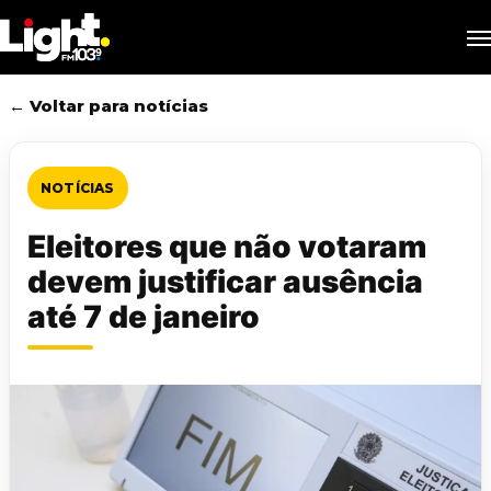
Skip
M
to
main
content
← Voltar para notícias
NOTÍCIAS
Eleitores que não votaram
devem justificar ausência
até 7 de janeiro