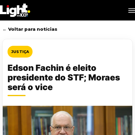
Skip
M
to
main
content
← Voltar para notícias
JUSTIÇA
Edson Fachin é eleito
presidente do STF; Moraes
será o vice