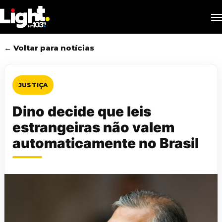
Skip
M
to
main
content
← Voltar para notícias
JUSTIÇA
Dino decide que leis
estrangeiras não valem
automaticamente no Brasil