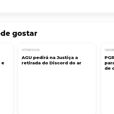
de gostar
07/08/2026
06/08
AGU pedirá na Justiça a
PGR
 e
retirada do Discord do ar
par
de 