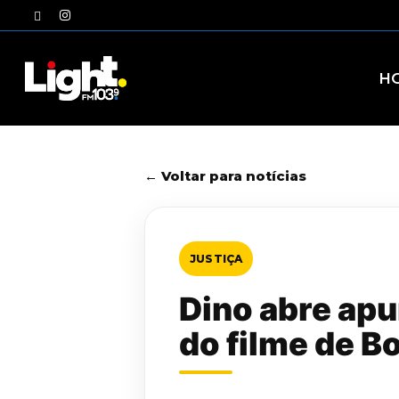
Skip
twitter
instagram
to
main
content
H
← Voltar para notícias
JUSTIÇA
Dino abre ap
do filme de B