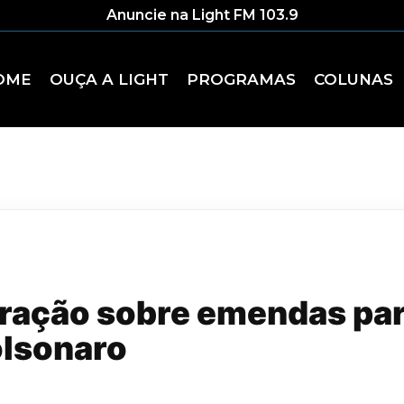
Anuncie na Light FM 103.9
OME
OUÇA A LIGHT
PROGRAMAS
COLUNAS
uração sobre emendas par
olsonaro