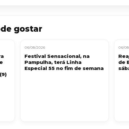
de gostar
06/08/2026
06/08
ra
Festival Sensacional, na
Reaj
 e
Pampulha, terá Linha
de 
Especial 55 no fim de semana
sáb
(9)