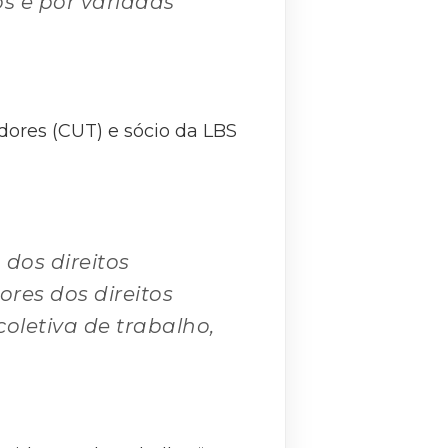
s e por variadas
dores (CUT) e sócio da LBS
dos direitos
res dos direitos
oletiva de trabalho,