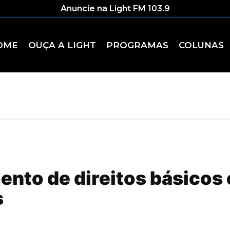
Anuncie na Light FM 103.9
OME
OUÇA A LIGHT
PROGRAMAS
COLUNAS
to de direitos básicos é
s