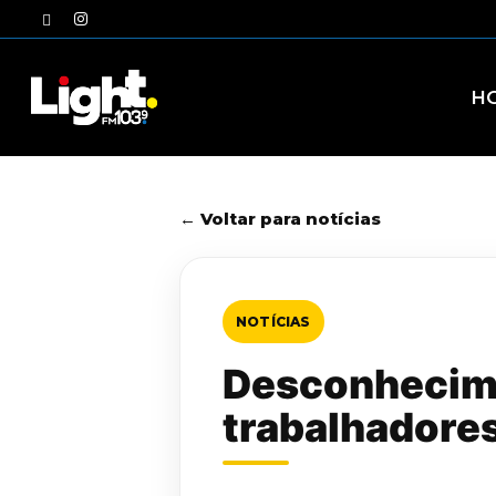
Skip
twitter
instagram
to
main
content
H
← Voltar para notícias
NOTÍCIAS
Desconhecimen
trabalhadore