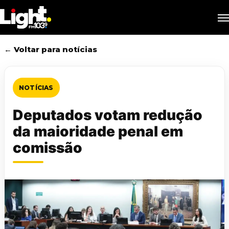
Skip
M
to
main
content
← Voltar para notícias
NOTÍCIAS
Deputados votam redução
da maioridade penal em
comissão