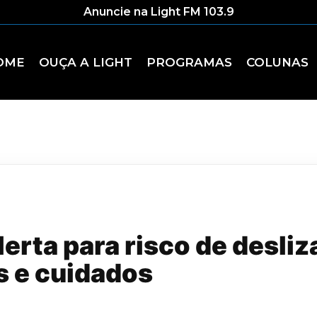
Anuncie na Light FM 103.9
OME
OUÇA A LIGHT
PROGRAMAS
COLUNAS
alerta para risco de desl
is e cuidados