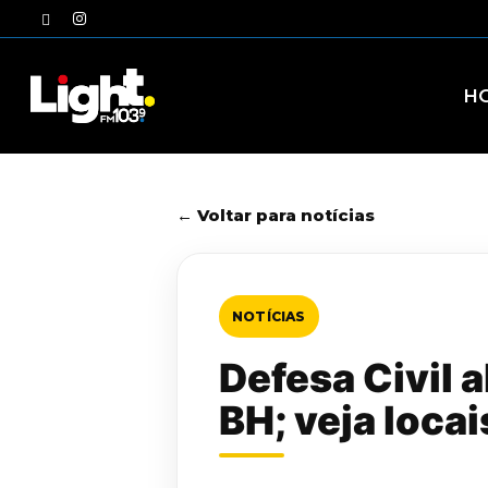
Skip
twitter
instagram
to
main
content
H
← Voltar para notícias
NOTÍCIAS
Defesa Civil 
BH; veja loca