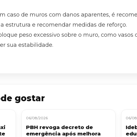
: Em caso de muros com danos aparentes, é recom
 a estrutura e recomendar medidas de reforço.
oloque peso excessivo sobre o muro, como vasos o
 sua estabilidade.
de gostar
06/08/2026
06/08
xi
PBH revoga decreto de
Ide
te
emergência após melhora
edu