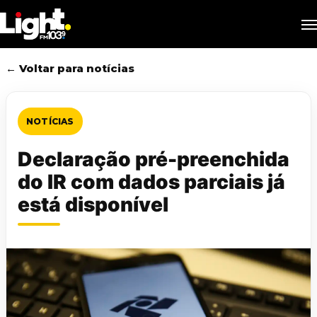
Skip
M
to
main
content
← Voltar para notícias
NOTÍCIAS
Declaração pré-preenchida
do IR com dados parciais já
está disponível