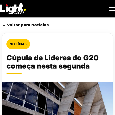
Skip
M
to
main
content
← Voltar para notícias
NOTÍCIAS
Cúpula de Líderes do G20
começa nesta segunda