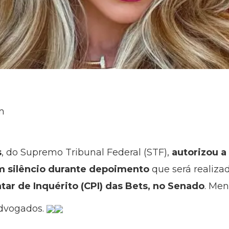
m
s
, do Supremo Tribunal Federal (STF),
autorizou a 
em silêncio durante depoimento
que será realizado
ar de Inquérito (CPI) das Bets, no Senado
. Me
advogados.