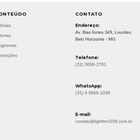
ONTEÚDO
CONTATO
Endereço:
tícias
Av. Bias fortes 349, Lourdes,
lunas
Belo Horizonte - MG
ogramas
omoções
Telefone:
(31) 3058-2781
WhatsApp:
(31) 9 9669-1039
E-mail:
contato@lightfm1039.com.br