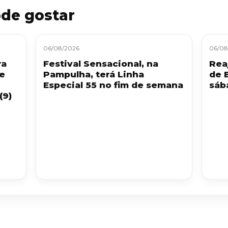
de gostar
06/08/2026
06/08
ra
Festival Sensacional, na
Reaj
 e
Pampulha, terá Linha
de 
Especial 55 no fim de semana
sáb
(9)