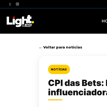
Skip
twitter
instagram
to
main
content
H
← Voltar para notícias
NOTÍCIAS
CPI das Bets:
influenciador