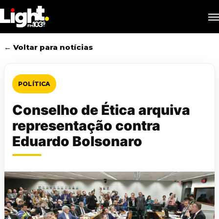
Skip
M
to
main
content
← Voltar para notícias
POLÍTICA
Conselho de Ética arquiva
representação contra
Eduardo Bolsonaro