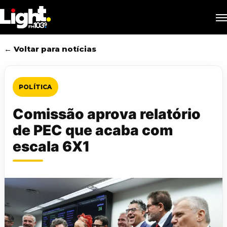
Skip
M
to
main
content
← Voltar para notícias
POLÍTICA
Comissão aprova relatório
de PEC que acaba com
escala 6X1