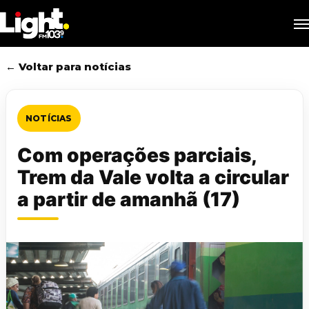
Skip
M
to
main
content
← Voltar para notícias
NOTÍCIAS
Com operações parciais,
Trem da Vale volta a circular
a partir de amanhã (17)