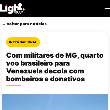
Skip
M
to
main
content
← Voltar para notícias
INTERNACIONAL
Com militares de MG, quarto
voo brasileiro para
Venezuela decola com
bombeiros e donativos