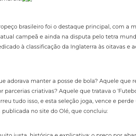
tropeço brasileiro foi o destaque principal, com 
, atual campeã e ainda na disputa pelo tetra mund
cado à classificação da Inglaterra às oitavas e a
que adorava manter a posse de bola? Aquele que r
r parcerias criativas? Aquele que tratava o ‘Fute
rreu tudo isso, e esta seleção joga, vence e perd
a publicada no site do Olé, que concluiu:
 muito justa, histórica e explicativa: o preço por 