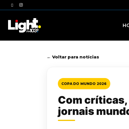
Skip
twitter
instagram
to
main
content
H
← Voltar para notícias
COPA DO MUNDO 2026
Com críticas,
jornais mundo