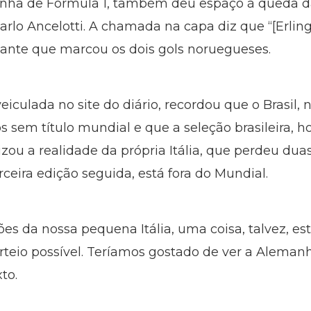
nha de Fórmula 1, também deu espaço à queda da
arlo Ancelotti. A chamada na capa diz que “[Erling
cante que marcou os dois gols noruegueses.
veiculada no site do diário, recordou que o Brasil
 sem título mundial e que a seleção brasileira, h
onizou a realidade da própria Itália, que perdeu du
rceira edição seguida, está fora do Mundial.
es da nossa pequena Itália, uma coisa, talvez, está
orteio possível. Teríamos gostado de ver a Alema
xto.