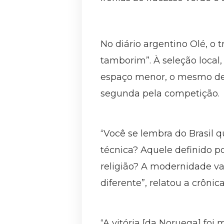
No diário argentino Olé, o 
tamborim”. À seleção local
espaço menor, o mesmo dedi
segunda pela competição.
“Você se lembra do Brasil 
técnica? Aquele definido po
religião? A modernidade va
diferente”, relatou a crônic
“A vitória [da Noruega] foi