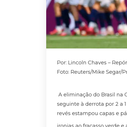
Por: Lincoln Chaves – Repó
Foto: Reuters/Mike Segar/P
A eliminação do Brasil na 
seguinte à derrota por 2 a 
revés estampou capas e pág
ironias ao fracasso verde e