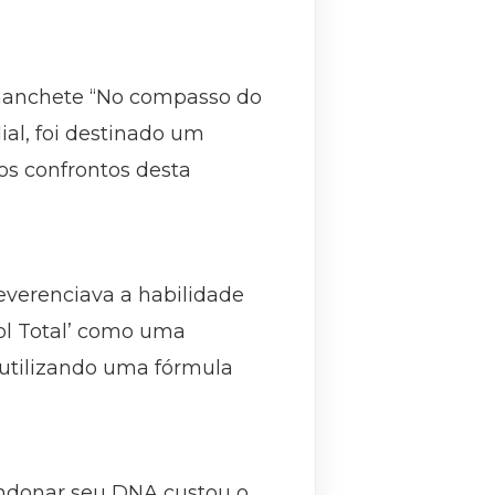
a manchete “No compasso do
ial, foi destinado um
os confrontos desta
everenciava a habilidade
bol Total’ como uma
e utilizando uma fórmula
abandonar seu DNA custou o