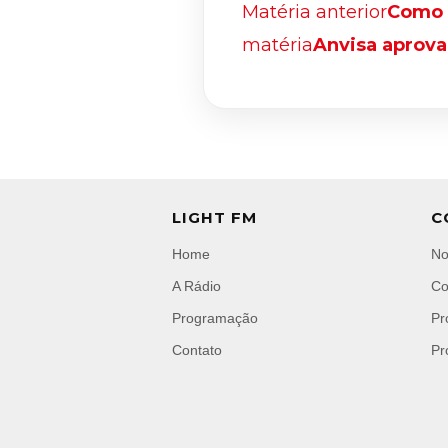
Matéria anterior
Como 
matéria
Anvisa aprov
LIGHT FM
C
Home
No
A Rádio
Co
Programação
Pr
Contato
Pr