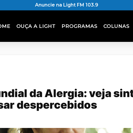
Anuncie na Light FM 103.9
OME
OUÇA A LIGHT
PROGRAMAS
COLUNAS
dial da Alergia: veja si
ar despercebidos