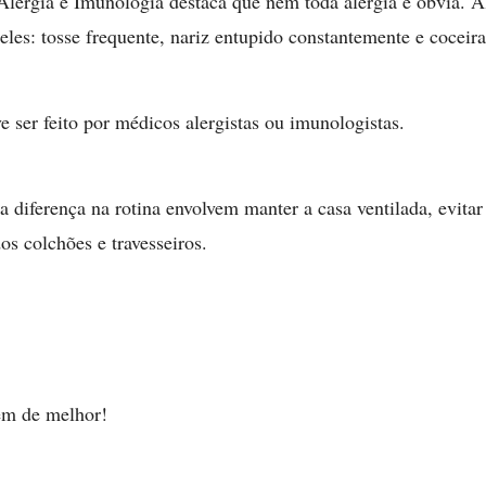
Alergia e Imunologia destaca que nem toda alergia é óbvia.
eles: tosse frequente, nariz entupido constantemente e coceiras
e ser feito por médicos alergistas ou imunologistas.
 diferença na rotina envolvem manter a casa ventilada, evita
os colchões e travesseiros.
em de melhor!