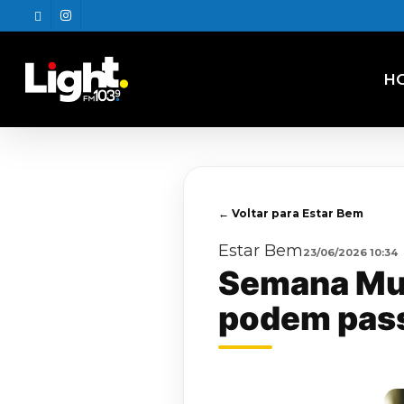
Skip
twitter
instagram
to
main
content
H
← Voltar para Estar Bem
Estar Bem
23/06/2026 10:34
Semana Mun
podem pass