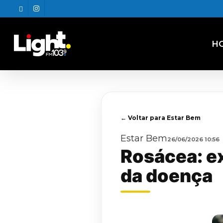
Skip
twitter
instagram
to
main
content
H
← Voltar para Estar Bem
Estar Bem
26/06/2026 10:56
Rosácea: ex
da doença