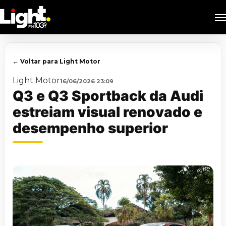
Skip
M
to
main
content
← Voltar para Light Motor
Light Motor
16/06/2026 23:09
Q3 e Q3 Sportback da Audi
estreiam visual renovado e
desempenho superior