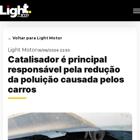
Skip
M
to
main
content
← Voltar para Light Motor
Light Motor
16/06/2026 22:53
Catalisador é principal
responsável pela redução
da poluição causada pelos
carros