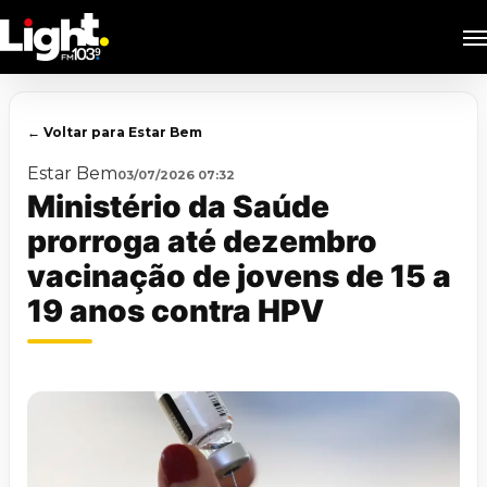
Skip
M
to
main
content
← Voltar para Estar Bem
Estar Bem
03/07/2026 07:32
Ministério da Saúde
prorroga até dezembro
vacinação de jovens de 15 a
19 anos contra HPV