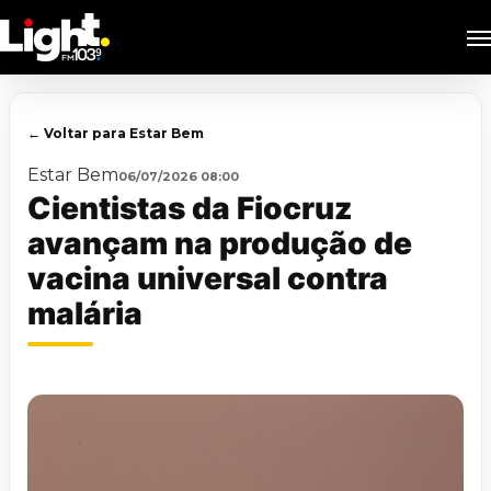
Skip
M
to
main
content
← Voltar para Estar Bem
Estar Bem
06/07/2026 08:00
Cientistas da Fiocruz
avançam na produção de
vacina universal contra
malária