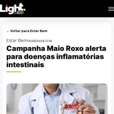
Skip
M
to
main
content
← Voltar para Estar Bem
Estar Bem
19/05/2026 11:18
Campanha Maio Roxo alerta
para doenças inflamatórias
intestinais