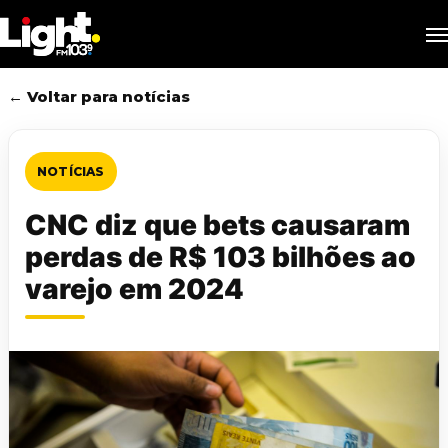
Skip
M
to
main
content
← Voltar para notícias
NOTÍCIAS
CNC diz que bets causaram
perdas de R$ 103 bilhões ao
varejo em 2024