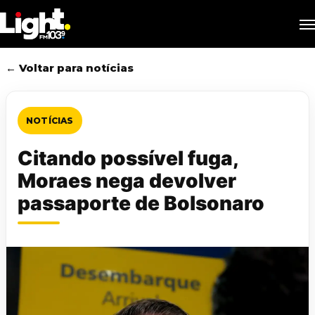
Skip
M
to
main
content
← Voltar para notícias
NOTÍCIAS
Citando possível fuga,
Moraes nega devolver
passaporte de Bolsonaro