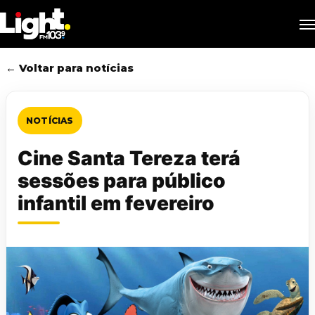
Skip
M
to
main
content
← Voltar para notícias
NOTÍCIAS
Cine Santa Tereza terá
sessões para público
infantil em fevereiro