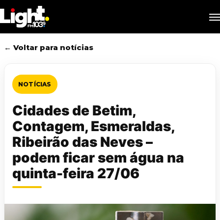
Skip
M
to
main
content
← Voltar para notícias
NOTÍCIAS
Cidades de Betim,
Contagem, Esmeraldas,
Ribeirão das Neves –
podem ficar sem água na
quinta-feira 27/06