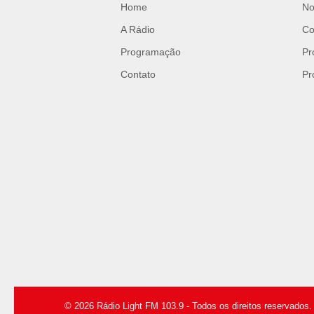
Home
No
A Rádio
Co
Programação
Pr
Contato
Pr
© 2026 Rádio Light FM 103.9 - Todos os direitos reservados.