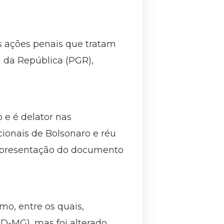
as ações penais que tratam
l da República (PGR),
 e é delator nas
cionais de Bolsonaro e réu
 apresentação do documento
mo, entre os quais,
D-MG), mas foi alterado