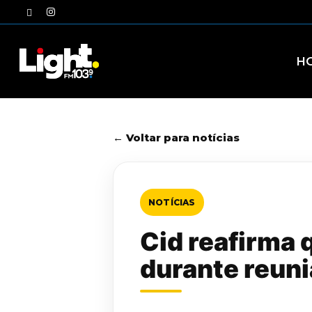
Skip
twitter
instagram
to
main
content
H
← Voltar para notícias
NOTÍCIAS
Cid reafirma 
durante reun