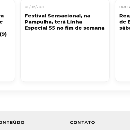
06/08/2026
06/08
ra
Festival Sensacional, na
Reaj
 e
Pampulha, terá Linha
de 
Especial 55 no fim de semana
sáb
(9)
ONTEÚDO
CONTATO