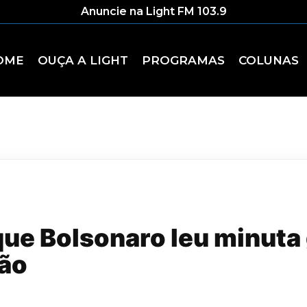
Anuncie na Light FM 103.9
OME
OUÇA A LIGHT
PROGRAMAS
COLUNAS
que Bolsonaro leu minuta 
ião