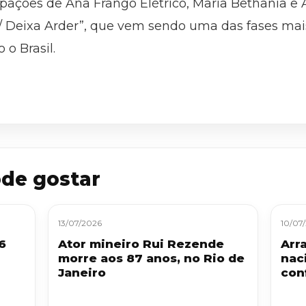
cipações de Ana Frango Elétrico, Maria Bethânia e
n / Deixa Arder”, que vem sendo uma das fases mais 
 o Brasil.
de gostar
13/07/2026
10/07
6
Ator mineiro Rui Rezende
Arra
morre aos 87 anos, no Rio de
nac
Janeiro
con