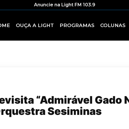
Anuncie na Light FM 103.9
OME
OUÇA A LIGHT
PROGRAMAS
COLUNAS
evisita “Admirável Gado
Orquestra Sesiminas