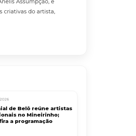
 Anelis Assumpção, e
criativas do artista,
/2026
ial de Belô reúne artistas
ionais no Mineirinho;
fira a programação