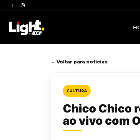
Skip
twitter
instagram
to
main
content
H
← Voltar para notícias
CULTURA
Chico Chico r
ao vivo com 