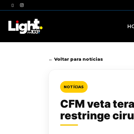
Skip
twitter
instagram
to
main
content
H
← Voltar para notícias
NOTÍCIAS
CFM veta tera
restringe cir