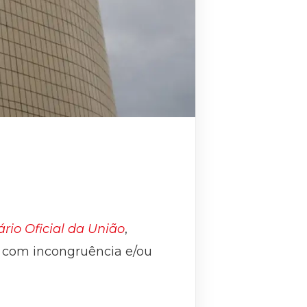
ário Oficial da União
,
as com incongruência e/ou