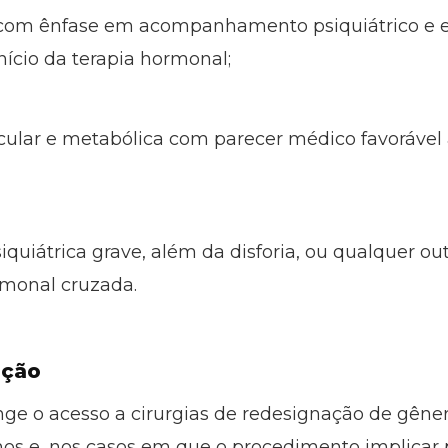
, com ênfase em acompanhamento psiquiátrico e e
ício da terapia hormonal;
scular e metabólica com parecer médico favorável 
iquiátrica grave, além da disforia, ou qualquer o
rmonal cruzada.
ação
ge o acesso a cirurgias de redesignação de gêne
nos e, nos casos em que o procedimento implicar p