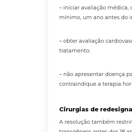
– iniciar avaliação médica
mínimo, um ano antes do in
– obter avaliação cardiova
tratamento;
– não apresentar doença ps
contraindique a terapia ho
Cirurgias de redesign
A resolução também restrin
transgênero antes dos 18 a