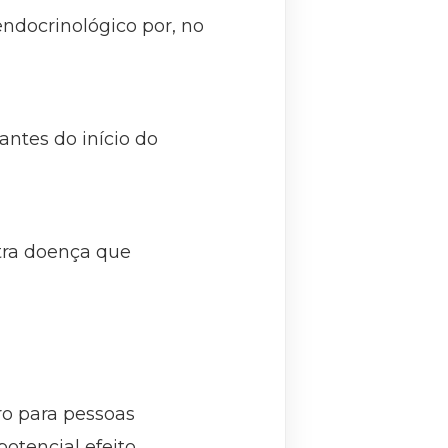
ndocrinológico por, no
antes do início do
utra doença que
ro para pessoas
otencial efeito