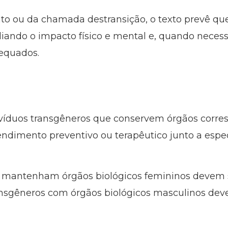
o ou da chamada destransição, o texto prevê qu
liando o impacto físico e mental e, quando necess
dequados.
víduos transgêneros que conservem órgãos corre
ndimento preventivo ou terapêutico junto a espe
 mantenham órgãos biológicos femininos devem
ransgêneros com órgãos biológicos masculinos d