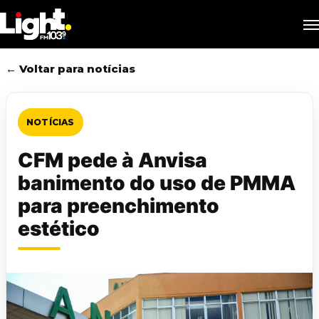
Skip
M
to
main
content
← Voltar para notícias
NOTÍCIAS
CFM pede à Anvisa
banimento do uso de PMMA
para preenchimento
estético